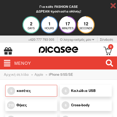
Για κάθε FASHION CASE
ΔΩΡΕΑΝ προστασία οθόνης!
2
1
17
12
DAYS
HOURS
MINUTES
SECONDS
+420 777 793 005
Ο λογαριασμός μου
Σύνδεση
0
ΜΕΝΟΎ
»
»
Αρχική σελίδα
Apple
iPhone 5/5S/SE
κασέτες
Καλώδια USB
0
6
Θήκες
Cross-body
210
6