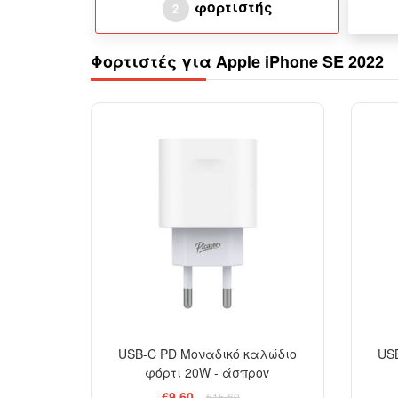
φορτιστής
2
Φορτιστές για Apple iPhone SE 2022
-38%
USB-C PD Μοναδικό καλώδιο
US
φόρτι 20W - άσπροv
€9,60
€15,60