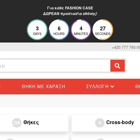
Για κάθε FASHION CASE
ΔΩΡΕΑΝ προστασία οθόνης!
3
6
4
27
DAYS
HOURS
MINUTES
SECONDS
+420 777 793 0
Σ
ΘΉΚΗ ΜΕ ΧΆΡΑΞΗ
ΣΥΛΛΟΓΉ
Θ
Θήκες
Cross-body
228
6