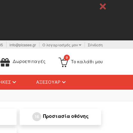
05
info@picasee.gr
Ο λογαριασμός μου
Σύνδεση
0
Δωροεπιταγές
Το καλάθι μου
ΉΚΕΣ
ΑΞΕΣΟΥΆΡ
Προστασία οθόνης
16