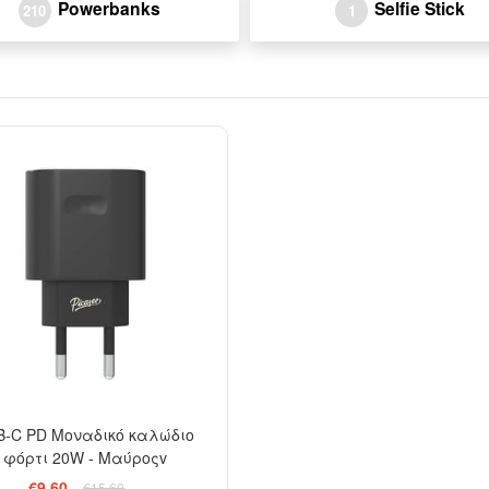
Powerbanks
Selfie Stick
210
1
-38%
B-C PD Μοναδικό καλώδιο
φόρτι 20W - Μαύροςv
€9,60
€15,60