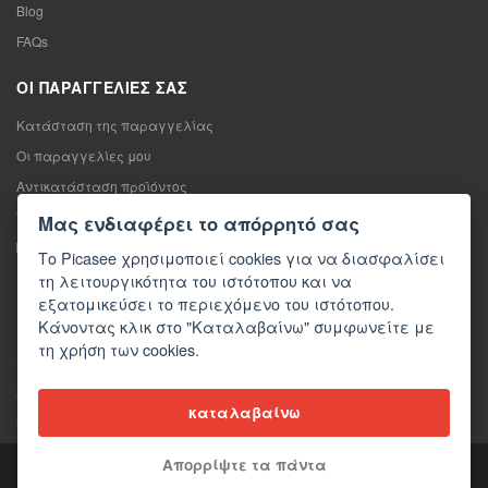
Blog
FAQs
ΟΙ ΠΑΡΑΓΓΕΛΊΕΣ ΣΑΣ
Κατάσταση της παραγγελίας
Οι παραγγελίες μου
Αντικατάσταση προϊόντος
Υπαναχώρηση από τη σύμβαση πώλησης
Μας ενδιαφέρει το απόρρητό σας
Παράπονο
Το Picasee χρησιμοποιεί cookies για να διασφαλίσει
τη λειτουργικότητα του ιστότοπου και να
ΕΠΙΚΟΙΝΩΝΊΑ
εξατομικεύσει το περιεχόμενο του ιστότοπου.
Κάνοντας κλικ στο "Καταλαβαίνω" συμφωνείτε με
Επικοινωνία
τη χρήση των cookies.
Φόρμα επικοινωνίας
Χονδρική πώληση
καταλαβαίνω
Μέσα ενημέρωσης σχετικά με εμάς
Απορρίψτε τα πάντα
Copyright © 2026 Picasee