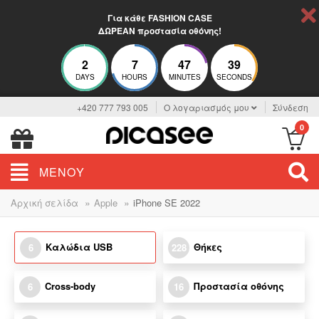
Για κάθε FASHION CASE
ΔΩΡΕΑΝ προστασία οθόνης!
2
7
47
38
DAYS
HOURS
MINUTES
SECONDS
+420 777 793 005
Ο λογαριασμός μου
Σύνδεση
0
ΜΕΝΟΎ
»
»
Αρχική σελίδα
Apple
iPhone SE 2022
Καλώδια USB
Θήκες
6
228
Cross-body
Προστασία οθόνης
6
16