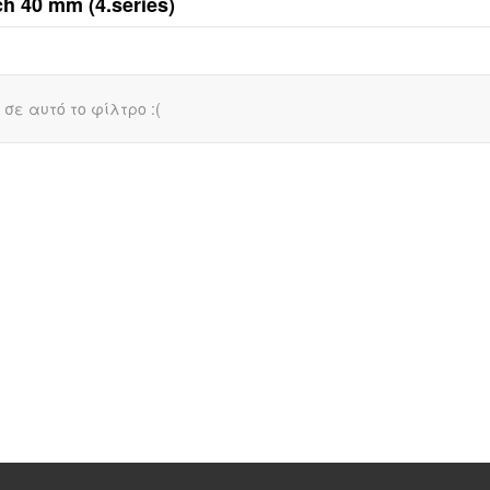
h 40 mm (4.series)
σε αυτό το φίλτρο :(