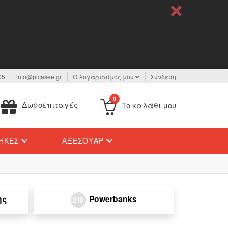
05
info@picasee.gr
Ο λογαριασμός μου
Σύνδεση
0
Δωροεπιταγές
Το καλάθι μου
ΉΚΕΣ
ΑΞΕΣΟΥΆΡ
ης
Powerbanks
210