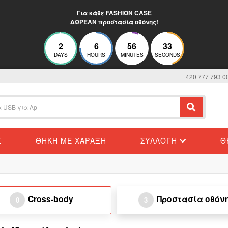
Για κάθε FASHION CASE
ΔΩΡΕΑΝ προστασία οθόνης!
2
6
56
33
DAYS
HOURS
MINUTES
SECONDS
+420 777 793 0
Σ
ΘΉΚΗ ΜΕ ΧΆΡΑΞΗ
ΣΥΛΛΟΓΉ
Θ
Cross-body
Προστασία οθόν
0
3