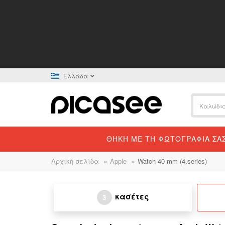
Ελλάδα
ΘΉΚΗ ΜΕ ΤΗ ΦΩΤΟΓΡΑΦΊΑ ΣΑ
»
»
Αρχική σελίδα
Apple
Watch 40 mm (4.series)
κασέτες
3