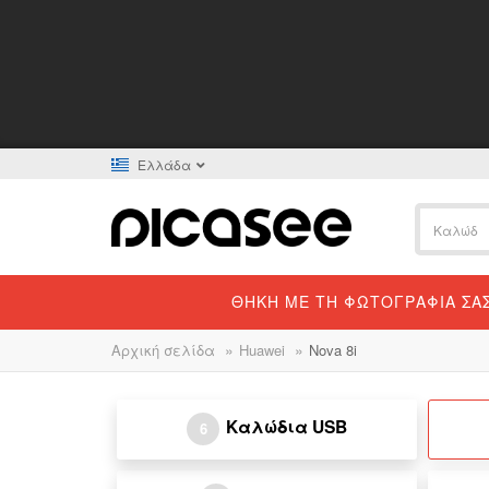
Ελλάδα
ΘΉΚΗ ΜΕ ΤΗ ΦΩΤΟΓΡΑΦΊΑ ΣΑ
»
»
Αρχική σελίδα
Huawei
Nova 8i
Καλώδια USB
6