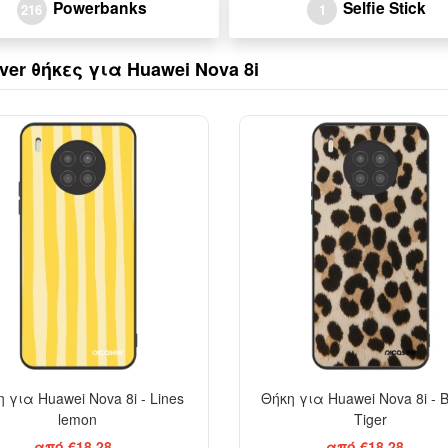
Powerbanks
Selfie Stick
216
1
over θήκες για Huawei Nova 8i
 για Huawei Nova 8i - Lines
Θήκη για Huawei Nova 8i - 
lemon
Tiger
από €18,28
από €18,28