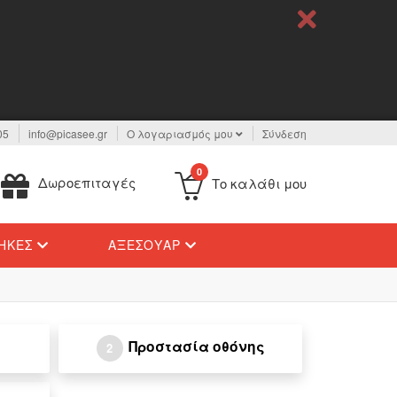
05
info@picasee.gr
Ο λογαριασμός μου
Σύνδεση
0
Δωροεπιταγές
Το καλάθι μου
ΉΚΕΣ
ΑΞΕΣΟΥΆΡ
Προστασία οθόνης
2