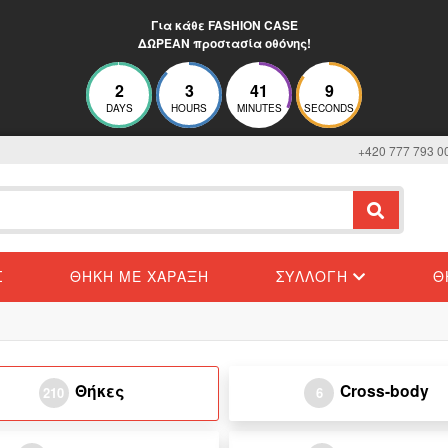
Για κάθε FASHION CASE
ΔΩΡΕΑΝ προστασία οθόνης!
2
3
41
8
DAYS
HOURS
MINUTES
SECONDS
+420 777 793 0
Σ
ΘΉΚΗ ΜΕ ΧΆΡΑΞΗ
ΣΥΛΛΟΓΉ
Θ
Θήκες
Cross-body
210
6