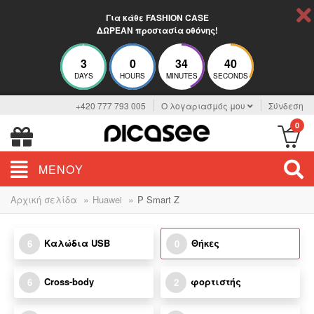
Για κάθε FASHION CASE
ΔΩΡΕΑΝ προστασία οθόνης!
3
0
34
40
DAYS
HOURS
MINUTES
SECONDS
+420 777 793 005
Ο λογαριασμός μου
Σύνδεση
0
ΜΕΝΟΎ
»
»
Αρχική σελίδα
Huawei
P Smart Z
Καλώδια USB
Θήκες
6
0
Cross-body
φορτιστής
6
2