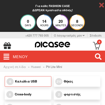
Για κάθε FASHION CASE
ΔΩΡΕΑΝ προστασία οθόνης!
0
14
20
8
DAYS
HOURS
MINUTES
SECONDS
+420 777 793 005
Ο λογαριασμός μου
Σύνδεση
0
ΜΕΝΟΎ
»
»
Αρχική σελίδα
Huawei
P9 Lite Mini
Καλώδια USB
Θήκες
6
210
Cross-body
φορτιστής
6
2