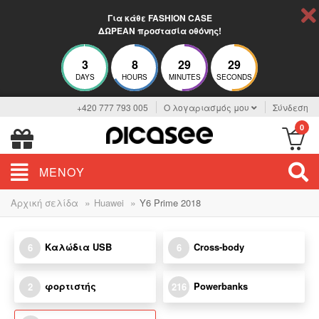
Για κάθε FASHION CASE
ΔΩΡΕΑΝ προστασία οθόνης!
3
8
29
29
DAYS
HOURS
MINUTES
SECONDS
+420 777 793 005
Ο λογαριασμός μου
Σύνδεση
0
ΜΕΝΟΎ
»
»
Αρχική σελίδα
Huawei
Y6 Prime 2018
Καλώδια USB
Cross-body
6
6
φορτιστής
Powerbanks
2
216