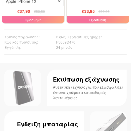
Apple iPhone 12
€37,90
€33,95
€53,50
€39,95
Προσθήκη
Προσθήκη
Χρόνος παράδοσης:
2 έως 3 εργάσιμες ημέρες.
Κωδικός προϊόντος:
P5659D470
Εγγύηση:
24 μηνών
Εκτύπωση εξάχνωσης
Ανθεκτική τεχνολογία που εξασφαλίζει
έντονα χρώματα και καθαρές
λεπτομέρειες.
Ένδειξη μπαταρίας