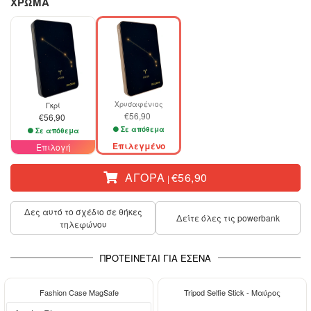
ΧΡΩΜΑ
Χρυσαφένιος
Γκρί
€56,90
€56,90
Σε απόθεμα
Σε απόθεμα
Επιλεγμένο
Επιλογή
ΑΓΟΡΆ
€56,90
|
Δες αυτό το σχέδιο σε θήκες
Δείτε όλες τις powerbank
τηλεφώνου
ΠΡΟΤΕΊΝΕΤΑΙ ΓΙΑ ΕΣΈΝΑ
-29%
-15%
Fashion Case MagSafe
Tripod Selfie Stick - Μαύρος