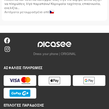
να πληρώσεις λίγο παραπάνω! Κορυφαία ταχύτητα, επικοινωνία,
ευελιξία...
Αυτόματα μεταφρασμένο από
Dress your phone | ORIGINAL
ΑΣΦΑΛΕΊΣ ΠΛΗΡΩΜΈΣ
ΕΠΙΛΟΓΈΣ ΠΑΡΆΔΟΣΗΣ