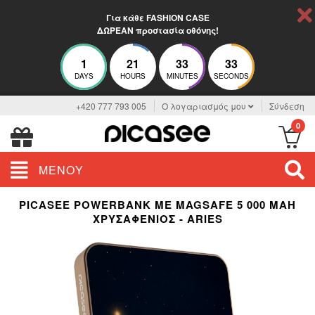
Για κάθε FASHION CASE
ΔΩΡΕΑΝ προστασία οθόνης!
1
21
33
33
DAYS
HOURS
MINUTES
SECONDS
+420 777 793 005
Ο λογαριασμός μου
Σύνδεση
0
ΜΕΝΟΎ
PICASEE POWERBANK ΜΕ MAGSAFE 5 000 MAH
ΧΡΥΣΑΦΈΝΙΟΣ - ARIES