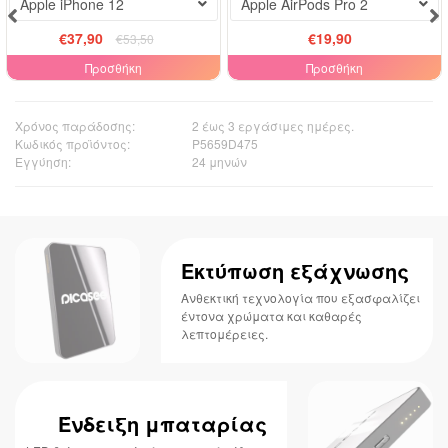
Apple iPhone 12
Apple AirPods Pro 2
€37,90
€19,90
€53,50
Προσθήκη
Προσθήκη
Χρόνος παράδοσης:
2 έως 3 εργάσιμες ημέρες.
Κωδικός προϊόντος:
P5659D475
Εγγύηση:
24 μηνών
Εκτύπωση εξάχνωσης
Ανθεκτική τεχνολογία που εξασφαλίζει
έντονα χρώματα και καθαρές
λεπτομέρειες.
Ένδειξη μπαταρίας