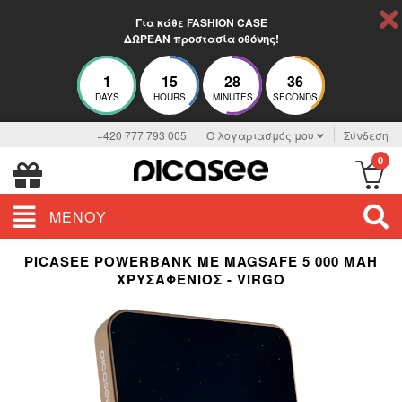
Για κάθε FASHION CASE
ΔΩΡΕΑΝ προστασία οθόνης!
1
15
28
36
DAYS
HOURS
MINUTES
SECONDS
+420 777 793 005
Ο λογαριασμός μου
Σύνδεση
0
ΜΕΝΟΎ
PICASEE POWERBANK ΜΕ MAGSAFE 5 000 MAH
ΧΡΥΣΑΦΈΝΙΟΣ - VIRGO