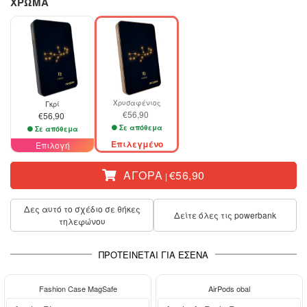
ΧΡΩΜΑ
Χρυσαφένιος
Γκρί
€56,90
€56,90
Σε απόθεμα
Σε απόθεμα
Επιλεγμένο
Επιλογή
ΑΓΟΡΆ
€56,90
|
Δες αυτό το σχέδιο σε θήκες
Δείτε όλες τις powerbank
τηλεφώνου
ΠΡΟΤΕΊΝΕΤΑΙ ΓΙΑ ΕΣΈΝΑ
-29%
Fashion Case MagSafe
AirPods obal