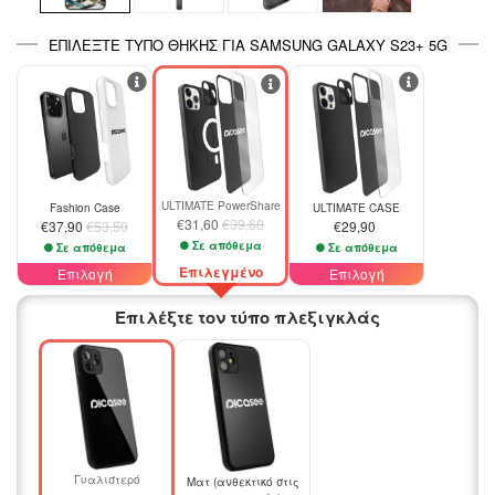
ΕΠΙΛΈΞΤΕ ΤΎΠΟ ΘΉΚΗΣ ΓΙΑ SAMSUNG GALAXY S23+ 5G
-29%
-20%
ULTIMATE PowerShare
Fashion Case
ULTIMATE CASE
€31,60
€39,60
€37,90
€53,50
€29,90
Σε απόθεμα
Σε απόθεμα
Σε απόθεμα
Επιλεγμένο
Επιλογή
Επιλογή
Επιλέξτε τον τύπο πλεξιγκλάς
Γυαλιστερό
Ματ (ανθεκτικό στις