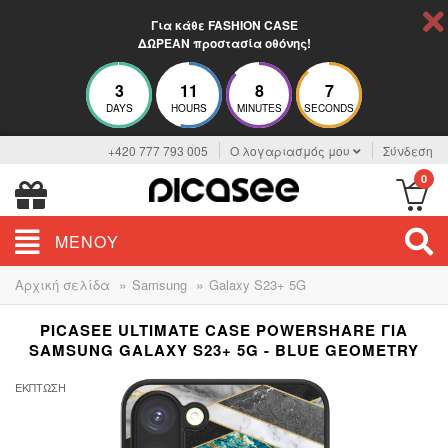
Για κάθε FASHION CASE
ΔΩΡΕΑΝ προστασία οθόνης!
3
11
8
6
DAYS
HOURS
MINUTES
SECONDS
+420 777 793 005
Ο λογαριασμός μου
Σύνδεση
0
ΜΕΝΟΎ
»
»
Αρχική σελίδα
Samsung
Galaxy S23+ 5G
PICASEE ULTIMATE CASE POWERSHARE ΓΙΑ
SAMSUNG GALAXY S23+ 5G - BLUE GEOMETRY
ΈΚΠΤΩΣΗ
-20%