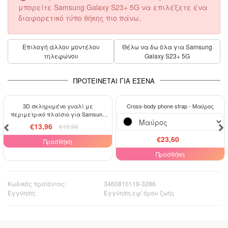
μπορείτε Samsung Galaxy S23+ 5G να επιλέξετε ένα
διαφορετικό τύπο θήκης πιο πάνω.
Επιλογή άλλου μοντέλου
Θέλω να δω όλα για Samsung
τηλεφώνου
Galaxy S23+ 5G
ΠΡΟΤΕΊΝΕΤΑΙ ΓΙΑ ΕΣΈΝΑ
-13%
3D σκληρυμένο γυαλί με
Cross-body phone strap - Μαύρος
περιμετρικό πλαίσιο για Samsung
Galaxy S23+ 5G - μαύρο
€13,96
€15,96
€23,60
Προσθήκη
Προσθήκη
Κωδικός προϊόντος:
3460810119-3286
Εγγύηση:
Εγγύηση εφ' όρου ζωής