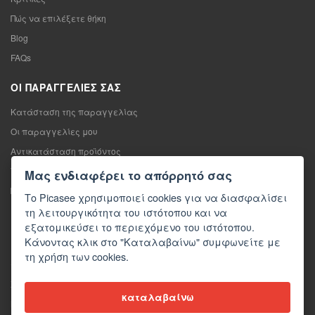
Πώς να επιλέξετε θήκη
Blog
FAQs
ΟΙ ΠΑΡΑΓΓΕΛΊΕΣ ΣΑΣ
Κατάσταση της παραγγελίας
Οι παραγγελίες μου
Αντικατάσταση προϊόντος
Υπαναχώρηση από τη σύμβαση πώλησης
Μας ενδιαφέρει το απόρρητό σας
Παράπονο
Το Picasee χρησιμοποιεί cookies για να διασφαλίσει
τη λειτουργικότητα του ιστότοπου και να
ΕΠΙΚΟΙΝΩΝΊΑ
εξατομικεύσει το περιεχόμενο του ιστότοπου.
Κάνοντας κλικ στο "Καταλαβαίνω" συμφωνείτε με
Επικοινωνία
τη χρήση των cookies.
Φόρμα επικοινωνίας
Χονδρική πώληση
καταλαβαίνω
Μέσα ενημέρωσης σχετικά με εμάς